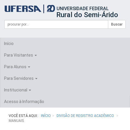
Início
UNIVERSIDADE FEDERAL
do
Rural do Semi-Árido
cabeçalho
do
Campo
Formulário
Buscar
portal
de
da
de
busca
UFERSA
Busca
Início
Para Visitantes
Para Alunos
Para Servidores
Institucional
Acesso à Informação
VOCÊ ESTÁ AQUI:
INÍCIO
DIVISÃO DE REGISTRO ACADÊMICO
MANUAIS